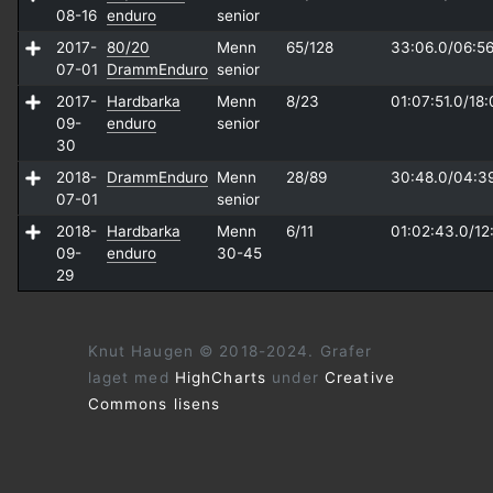
08-16
enduro
senior
2017-
80/20
Menn
65/128
33:06.0/
06:56
07-01
DrammEnduro
senior
2017-
Hardbarka
Menn
8/23
01:07:51.0/
18:
09-
enduro
senior
30
2018-
DrammEnduro
Menn
28/89
30:48.0/
04:3
07-01
senior
2018-
Hardbarka
Menn
6/11
01:02:43.0/
12
09-
enduro
30-45
29
Knut Haugen © 2018-2024. Grafer
laget med
HighCharts
under
Creative
Commons lisens