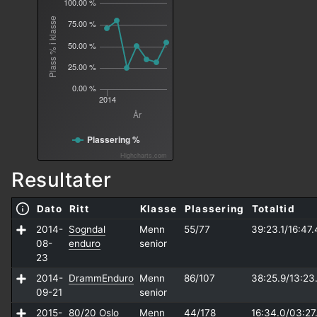
100.00 %
Plass % i klasse
75.00 %
50.00 %
25.00 %
0.00 %
2014
År
Plassering %
Highcharts.com
Resultater
Dato
Ritt
Klasse
Plassering
Totaltid
2014-
Sogndal
Menn
55/77
39:23.1/
16:47.
08-
enduro
senior
23
2014-
DrammEnduro
Menn
86/107
38:25.9/
13:23
09-21
senior
2015-
80/20 Oslo
Menn
44/178
16:34.0/
03:27