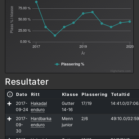
75.00 %
Plass % i klasse
50.00 %
25.00 %
0.00 %
2017
2019
2020
År
Plassering %
Highcharts.com
Resultater
Dato
Ritt
Klasse
Plassering
Totaltid
2017-
Hakadal
Gutter
17/19
14:41.0/
07:06
09-24
enduro
14-16
2017-
Hardbarka
Menn
2/6
49:10.0/
02:59
09-
enduro
junior
30