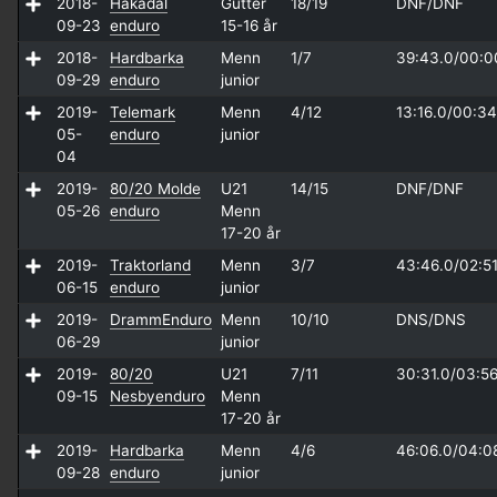
2018-
Hakadal
Gutter
18/19
DNF/
DNF
09-23
enduro
15-16 år
2018-
Hardbarka
Menn
1/7
39:43.0/
00:0
09-29
enduro
junior
2019-
Telemark
Menn
4/12
13:16.0/
00:34
05-
enduro
junior
04
2019-
80/20 Molde
U21
14/15
DNF/
DNF
05-26
enduro
Menn
17-20 år
2019-
Traktorland
Menn
3/7
43:46.0/
02:51
06-15
enduro
junior
2019-
DrammEnduro
Menn
10/10
DNS/
DNS
06-29
junior
2019-
80/20
U21
7/11
30:31.0/
03:56
09-15
Nesbyenduro
Menn
17-20 år
2019-
Hardbarka
Menn
4/6
46:06.0/
04:0
09-28
enduro
junior