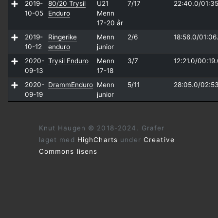
2019-
80/20 Trysil
U21
7/17
22:40.0/
01:35
10-05
Enduro
Menn
17-20 år
2019-
Ringerike
Menn
2/6
18:56.0/
01:06
10-12
enduro
junior
2020-
Trysil Enduro
Menn
3/7
12:21.0/
00:19.
09-13
17-18
2020-
DrammEnduro
Menn
5/11
28:05.0/
02:5
09-19
junior
Knut Haugen © 2018-2024. Grafer
laget med
HighCharts
under
Creative
Commons lisens