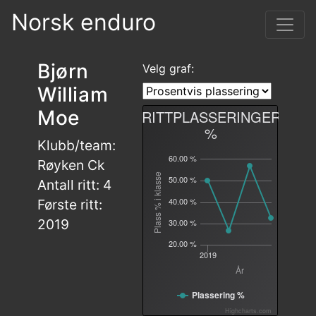
Norsk enduro
Bjørn
Velg graf:
William
Moe
RITTPLASSERINGER
%
Klubb/team:
60.00 %
Røyken Ck
Plass % i klasse
50.00 %
Antall ritt: 4
40.00 %
Første ritt:
2019
30.00 %
20.00 %
2019
År
Plassering %
Highcharts.com