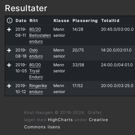
Resultater
Dato
Ritt
Klasse
Plassering
Totaltid
2019-
80/20
Menn
14/28
20:45.0/
03:00.0
08-11
Beitostølen
senior
enduro
2019-
Oslo
Menn
20/75
14:20.0/
02:01.0
08-18
enduro
senior
2019-
80/20
Menn
33/58
24:00.0/
04:01.0
10-05
Trysil
senior
Enduro
2019-
Ringerike
Menn
17/52
20:00.0/
03:25.0
10-12
enduro
senior
Knut Haugen © 2018-2024. Grafer
laget med
HighCharts
under
Creative
Commons lisens