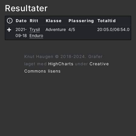
Resultater
Dato
Ritt
Klasse
Plassering
Totaltid
2021-
Trysil
Adventure
4/5
20:05.0/
06:54.0
09-18
Enduro
Knut Haugen © 2018-2024. Grafer
laget med
HighCharts
under
Creative
Commons lisens