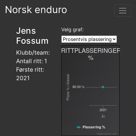
Norsk enduro
Jens
Velg graf:
Fossum
RITTPLASSERINGER
Klubb/team:
%
Antall ritt: 1
Første ritt:
Plass % i klasse
2021
80.00 %
2021
År
Plassering %
Highcharts.com