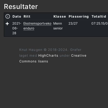
Resultater
Dato
Ritt
Klasse
Plassering
Totaltid
2021-
Ekstremsportveko
Menn
23/27
07:25.15/
0
06-
enduro
senior
28
Knut Haugen © 2018-2024. Grafer
laget med
HighCharts
under
Creative
Commons lisens