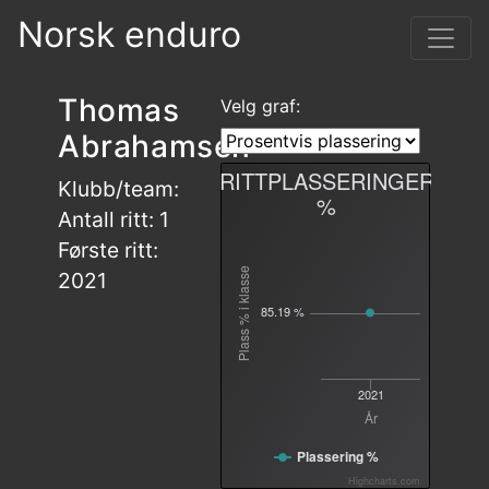
Norsk enduro
Thomas
Velg graf:
Abrahamsen
RITTPLASSERINGER
Klubb/team:
%
Antall ritt: 1
Første ritt:
Plass % i klasse
2021
85.19 %
2021
År
Plassering %
Highcharts.com