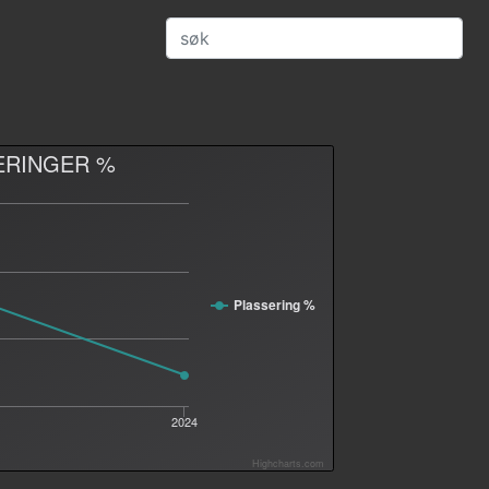
ERINGER %
Plassering %
2024
Highcharts.com