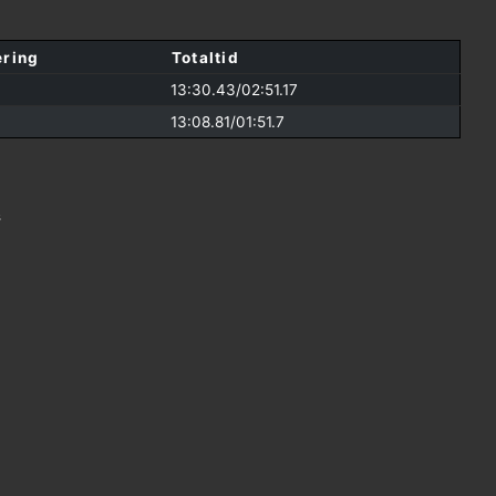
ering
Totaltid
13:30.43/
02:51.17
13:08.81/
01:51.7
s