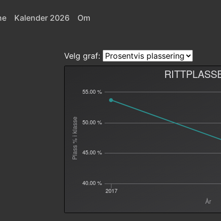
ne
Kalender 2026
Om
Velg graf:
RITTPLASS
55.00 %
Plass % i klasse
50.00 %
45.00 %
40.00 %
2017
År