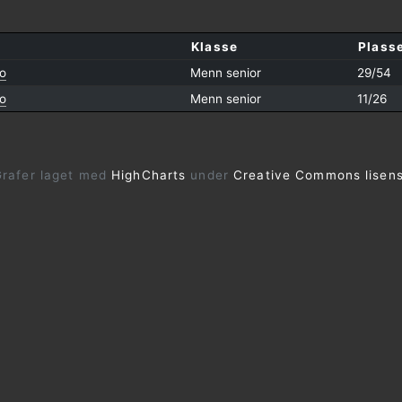
Klasse
Plass
o
Menn senior
29/54
o
Menn senior
11/26
rafer laget med
HighCharts
under
Creative Commons lisen