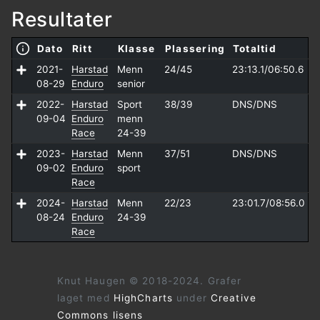
Resultater
Dato
Ritt
Klasse
Plassering
Totaltid
2021-
Harstad
Menn
24/45
23:13.1/
06:50.6
08-29
Enduro
senior
2022-
Harstad
Sport
38/39
DNS/
DNS
09-04
Enduro
menn
Race
24-39
2023-
Harstad
Menn
37/51
DNS/
DNS
09-02
Enduro
sport
Race
2024-
Harstad
Menn
22/23
23:01.7/
08:56.0
08-24
Enduro
24-39
Race
Knut Haugen © 2018-2024. Grafer
laget med
HighCharts
under
Creative
Commons lisens