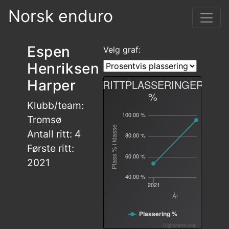
Norsk enduro
Espen
Velg graf:
Henriksen
Harper
RITTPLASSERINGER
%
Klubb/team:
100.00 %
Tromsø
Plass % i klasse
Antall ritt: 4
80.00 %
Første ritt:
60.00 %
2021
40.00 %
2021
År
Plassering %
Highcharts.com