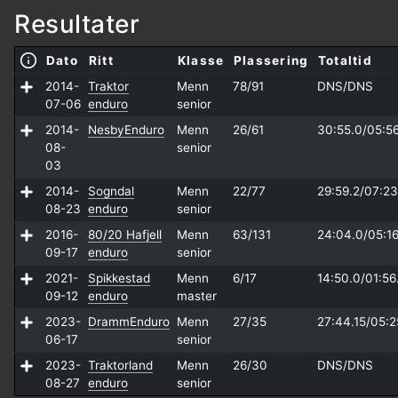
Resultater
Dato
Ritt
Klasse
Plassering
Totaltid
2014-
Traktor
Menn
78/91
DNS/
DNS
07-06
enduro
senior
2014-
NesbyEnduro
Menn
26/61
30:55.0/
05:5
08-
senior
03
2014-
Sogndal
Menn
22/77
29:59.2/
07:23
08-23
enduro
senior
2016-
80/20 Hafjell
Menn
63/131
24:04.0/
05:16
09-17
enduro
senior
2021-
Spikkestad
Menn
6/17
14:50.0/
01:56
09-12
enduro
master
2023-
DrammEnduro
Menn
27/35
27:44.15/
05:2
06-17
senior
2023-
Traktorland
Menn
26/30
DNS/
DNS
08-27
enduro
senior