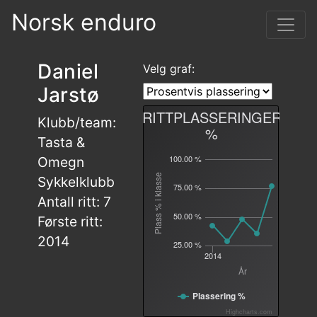
Norsk enduro
Daniel
Velg graf:
Jarstø
RITTPLASSERINGER
Klubb/team:
%
Tasta &
100.00 %
Omegn
Plass % i klasse
Sykkelklubb
75.00 %
Antall ritt: 7
50.00 %
Første ritt:
2014
25.00 %
2014
År
Plassering %
Highcharts.com