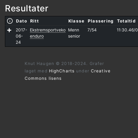
Resultater
Dato
Ritt
Klasse
Plassering
Totaltid
2017-
Ekstremsportveko
Menn
7/54
11:30.46/
0
06-
enduro
senior
24
Knut Haugen © 2018-2024. Grafer
laget med
HighCharts
under
Creative
Commons lisens