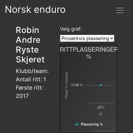
Norsk enduro
Robin
Velg graf:
Andre
Ryste
RITTPLASSERINGER
%
Skjeret
Klubb/team:
Plass % i klasse
Antall ritt: 1
12.96 %
Første ritt:
2017
2017
År
Plassering %
Highcharts.com