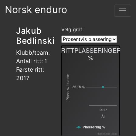
Norsk enduro
Jakub
Velg graf:
Bedlinski
RITTPLASSERINGER
Klubb/team:
%
Antall ritt: 1
Første ritt:
Plass % i klasse
2017
86.15 %
2017
År
Plassering %
Highcharts.com