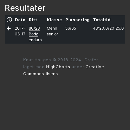
Resultater
Dato
Ritt
Klasse
Plassering
Totaltid
2017-
80/20
Menn
56/65
43:20.0/
20:25.0
06-17
Bodø
senior
enduro
Knut Haugen © 2018-2024. Grafer
laget med
HighCharts
under
Creative
Commons lisens