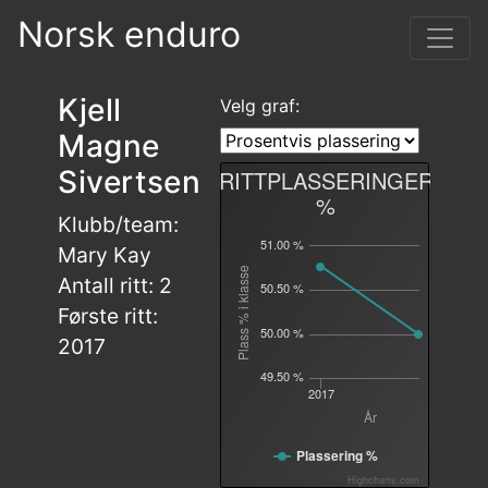
Norsk enduro
Kjell
Velg graf:
Magne
Sivertsen
RITTPLASSERINGER
%
Klubb/team:
51.00 %
Mary Kay
Plass % i klasse
Antall ritt: 2
50.50 %
Første ritt:
50.00 %
2017
49.50 %
2017
År
Plassering %
Highcharts.com