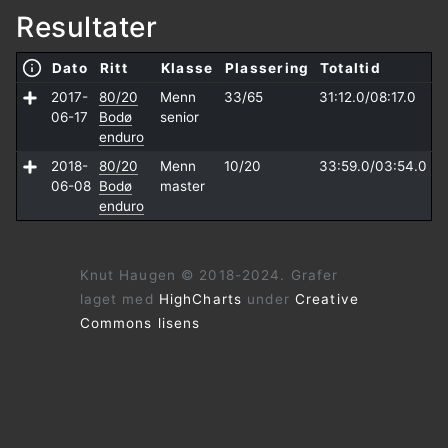
Resultater
Dato
Ritt
Klasse
Plassering
Totaltid
2017-
80/20
Menn
33/65
31:12.0/
08:17.0
06-17
Bodø
senior
enduro
2018-
80/20
Menn
10/20
33:59.0/
03:54.0
06-08
Bodø
master
enduro
Knut Haugen © 2018-2024. Grafer
laget med
HighCharts
under
Creative
Commons lisens