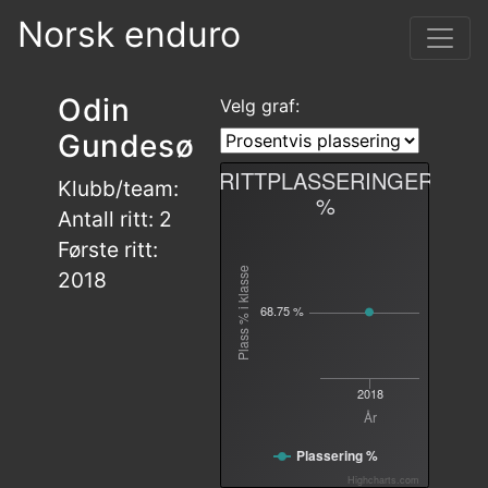
Norsk enduro
Odin
Velg graf:
Gundesø
RITTPLASSERINGER
Klubb/team:
%
Antall ritt: 2
Første ritt:
Plass % i klasse
2018
68.75 %
2018
År
Plassering %
Highcharts.com