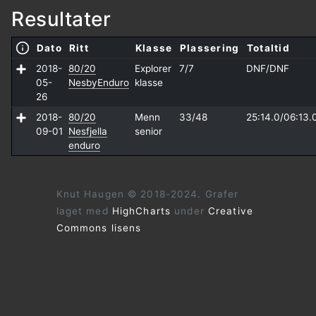
Resultater
Dato
Ritt
Klasse
Plassering
Totaltid
2018-
80/20
Explorer
7/7
DNF/
DNF
05-
NesbyEnduro
klasse
26
2018-
80/20
Menn
33/48
25:14.0/
06:13.
09-01
Nesfjella
senior
enduro
Knut Haugen © 2018-2024. Grafer
laget med
HighCharts
under
Creative
Commons lisens