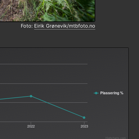
Foto:
Eirik Grønevik/mtbfoto.no
Plassering %
2022
2023
Highcharts.com