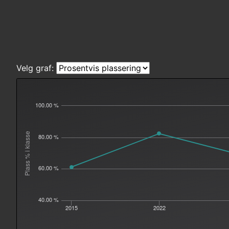
Velg graf:
100.00 %
Plass % i klasse
80.00 %
60.00 %
40.00 %
2015
2022