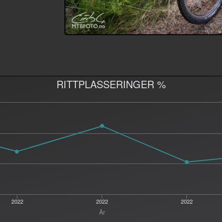
RITTPLASSERINGER %
2022
2022
2022
År