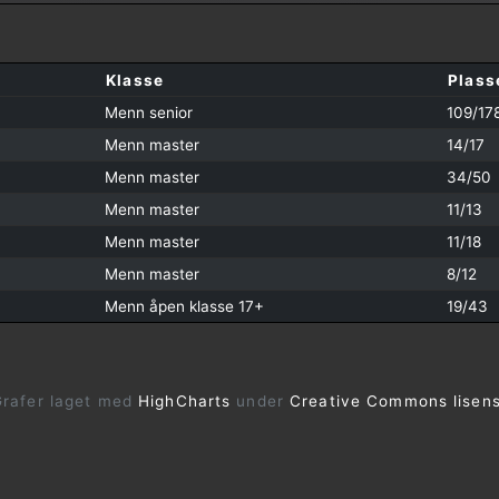
Klasse
Plass
Menn senior
109/17
Menn master
14/17
Menn master
34/50
Menn master
11/13
Menn master
11/18
Menn master
8/12
Menn åpen klasse 17+
19/43
rafer laget med
HighCharts
under
Creative Commons lisen