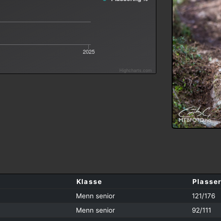
2025
Highcharts.com
Klasse
Plasse
Menn senior
121/176
Menn senior
92/111