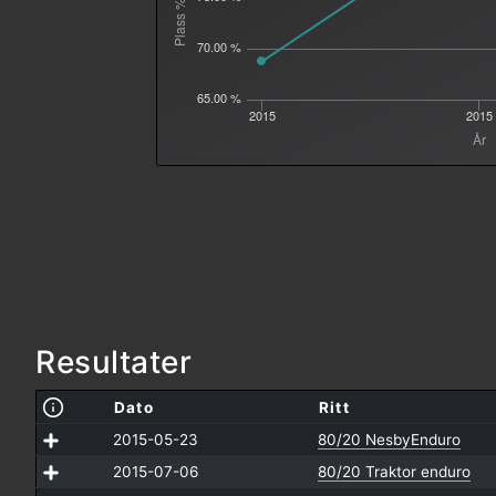
70.00 %
65.00 %
2015
2015
År
Resultater
Dato
Ritt
2015-05-23
80/20 NesbyEnduro
2015-07-06
80/20 Traktor enduro