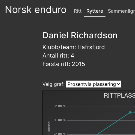
Norsk enduro
Ritt
Ryttere
Sammenlig
Daniel Richardson
Klubb/team: Hafrsfjord
Antall ritt: 4
Første ritt: 2015
Velg graf:
RITTPLAS
85.00 %
80.00 %
Plass % i klasse
75.00 %