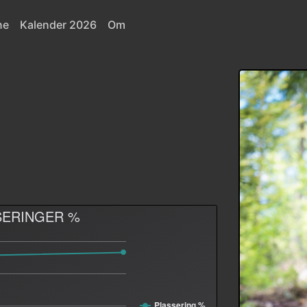
ne
Kalender 2026
Om
SERINGER %
Plassering %