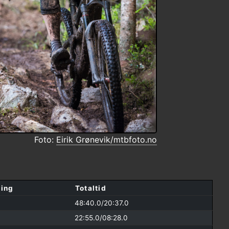
Foto:
Eirik Grønevik/mtbfoto.no
ring
Totaltid
48:40.0/
20:37.0
22:55.0/
08:28.0