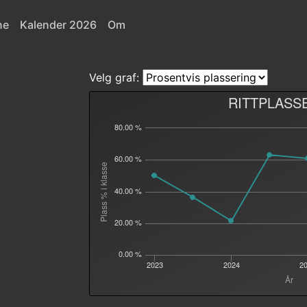
ne
Kalender 2026
Om
Velg graf:
RITTPLASS
80.00 %
60.00 %
Plass % i klasse
40.00 %
20.00 %
0.00 %
2023
2024
2
År