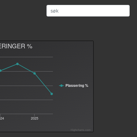
ERINGER %
Plassering %
024
2025
Highcharts.com