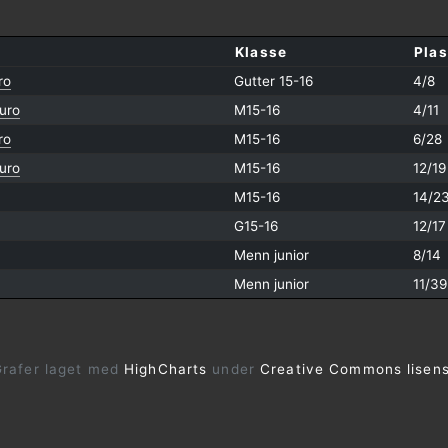
Klasse
Plas
ro
Gutter 15-16
4/8
uro
M15-16
4/11
ro
M15-16
6/28
uro
M15-16
12/19
M15-16
14/2
G15-16
12/17
Menn junior
8/14
Menn junior
11/39
rafer laget med
HighCharts
under
Creative Commons lisen