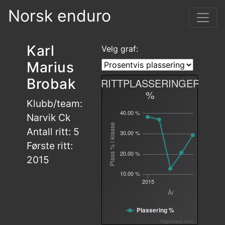
Norsk enduro
Karl
Velg graf:
Marius
Brobak
RITTPLASSERINGER
%
Klubb/team:
40.00 %
Narvik Ck
Plass % i klasse
Antall ritt: 5
30.00 %
Første ritt:
20.00 %
2015
10.00 %
2015
År
Plassering %
Highcharts.com