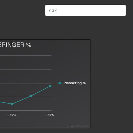
ERINGER %
Plassering %
2023
2025
Highcharts.com