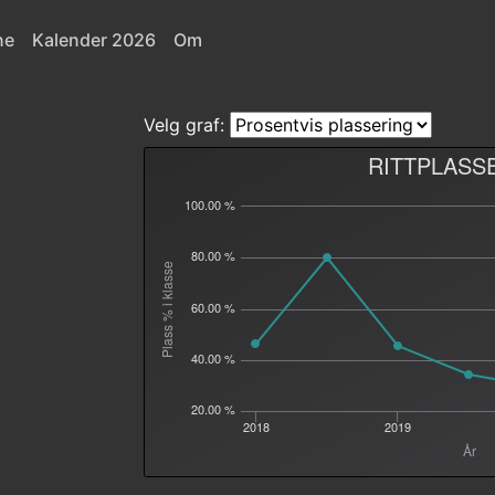
ne
Kalender 2026
Om
Velg graf:
RITTPLASS
100.00 %
80.00 %
Plass % i klasse
60.00 %
40.00 %
20.00 %
2018
2019
År