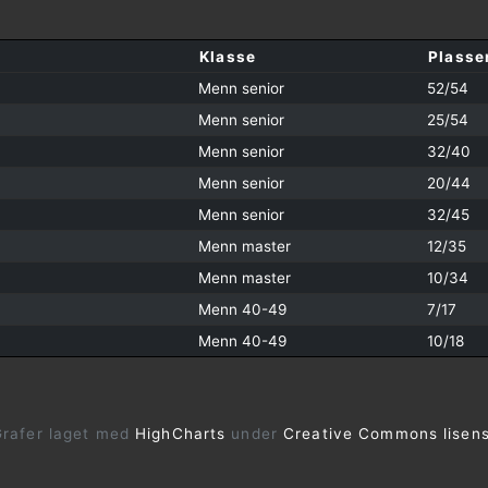
Klasse
Plasse
Menn senior
52/54
Menn senior
25/54
Menn senior
32/40
Menn senior
20/44
Menn senior
32/45
Menn master
12/35
Menn master
10/34
Menn 40-49
7/17
Menn 40-49
10/18
rafer laget med
HighCharts
under
Creative Commons lisen