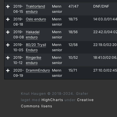
2019-
Traktorland
Menn
47/47
DNF/
DNF
06-15
enduro
senior
2019-
Oslo enduro
Menn
18/75
14:03.0/
01:44
08-18
senior
2019-
Hakadal
Menn
18/56
22:42.0/
04:0
09-08
enduro
senior
2019-
80/20 Trysil
Menn
12/58
22:19.0/
02:20
10-05
Enduro
senior
2019-
Ringerike
Menn
10/52
18:41.0/
02:06
10-12
enduro
senior
2020-
DrammEnduro
Menn
15/71
27:10.0/
02:45
09-19
senior
Knut Haugen © 2018-2024. Grafer
laget med
HighCharts
under
Creative
Commons lisens