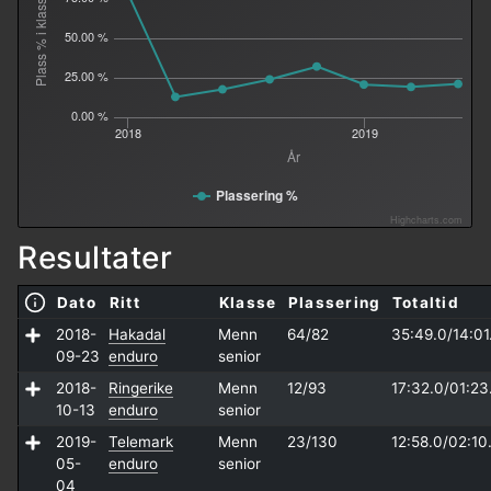
Plass % i klasse
50.00 %
25.00 %
0.00 %
2018
2019
År
Plassering %
Highcharts.com
Resultater
Dato
Ritt
Klasse
Plassering
Totaltid
2018-
Hakadal
Menn
64/82
35:49.0/
14:01
09-23
enduro
senior
2018-
Ringerike
Menn
12/93
17:32.0/
01:23
10-13
enduro
senior
2019-
Telemark
Menn
23/130
12:58.0/
02:10
05-
enduro
senior
04