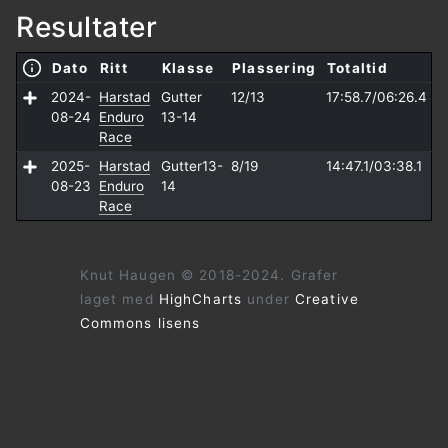
Resultater
Dato
Ritt
Klasse
Plassering
Totaltid
2024-
Harstad
Gutter
12/13
17:58.7/
06:26.4
08-24
Enduro
13-14
Race
2025-
Harstad
Gutter13-
8/19
14:47.1/
03:38.1
08-23
Enduro
14
Race
Knut Haugen © 2018-2024. Grafer
laget med
HighCharts
under
Creative
Commons lisens