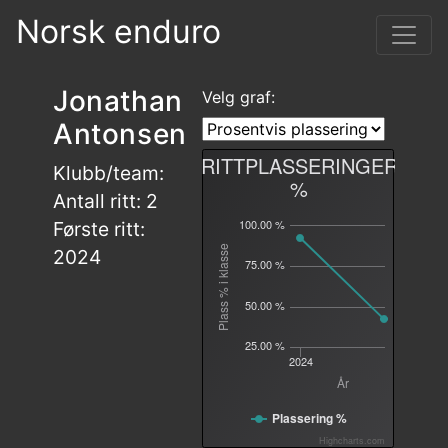
Norsk enduro
Jonathan
Velg graf:
Antonsen
RITTPLASSERINGER
Klubb/team:
%
Antall ritt: 2
100.00 %
Første ritt:
Plass % i klasse
2024
75.00 %
50.00 %
25.00 %
2024
År
Plassering %
Highcharts.com