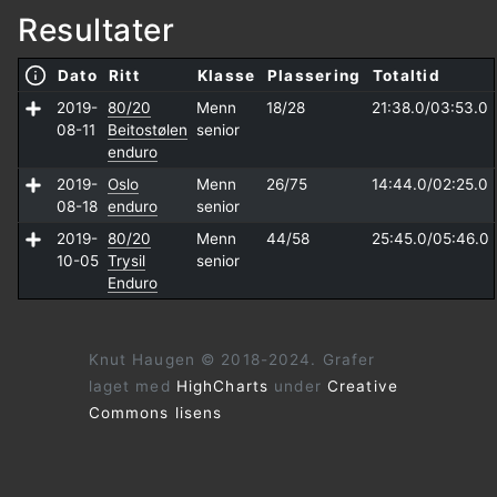
Resultater
Dato
Ritt
Klasse
Plassering
Totaltid
2019-
80/20
Menn
18/28
21:38.0/
03:53.0
08-11
Beitostølen
senior
enduro
2019-
Oslo
Menn
26/75
14:44.0/
02:25.0
08-18
enduro
senior
2019-
80/20
Menn
44/58
25:45.0/
05:46.0
10-05
Trysil
senior
Enduro
Knut Haugen © 2018-2024. Grafer
laget med
HighCharts
under
Creative
Commons lisens