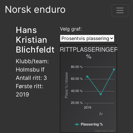
Norsk enduro
Hans
Velg graf:
Kristian
Blichfeldt
RITTPLASSERINGER
%
Klubb/team:
80.00 %
Holmsbu If
Plass % i klasse
Antall ritt: 3
60.00 %
Første ritt:
40.00 %
2019
20.00 %
2019
År
Plassering %
Highcharts.com