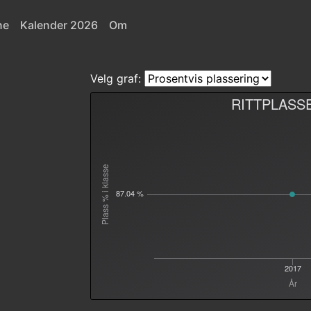
ne
Kalender 2026
Om
Velg graf:
RITTPLASS
Plass % i klasse
87.04 %
2017
År