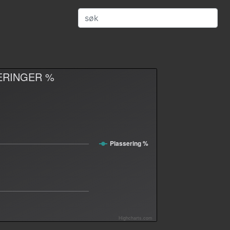
ERINGER %
Plassering %
Highcharts.com