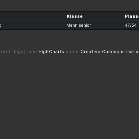
Klasse
Plass
o
Menn senior
47/54
rafer laget med
HighCharts
under
Creative Commons lisen