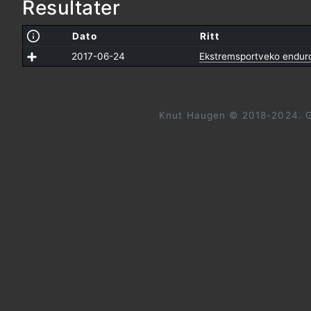
Resultater
Dato
Ritt
2017-06-24
Ekstremsportveko endur
Knut Haugen © 2018-2024. G