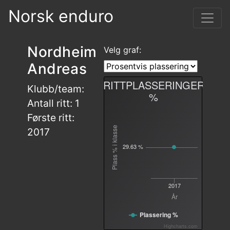
Norsk enduro
Nordheim
Velg graf:
Andreas
RITTPLASSERINGER
Klubb/team:
%
Antall ritt: 1
Første ritt:
Plass % i klasse
2017
29.63 %
2017
År
Plassering %
Highcharts.com