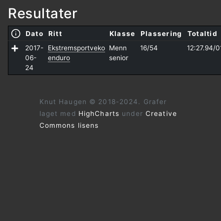
Resultater
Dato
Ritt
Klasse
Plassering
Totaltid
2017-
Ekstremsportveko
Menn
16/54
12:27.94/
0
06-
enduro
senior
24
Knut Haugen © 2018-2024. Grafer
laget med
HighCharts
under
Creative
Commons lisens