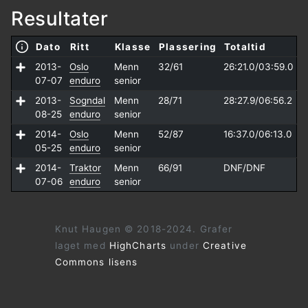
Resultater
Dato
Ritt
Klasse
Plassering
Totaltid
2013-
Oslo
Menn
32/61
26:21.0/
03:59.0
07-07
enduro
senior
2013-
Sogndal
Menn
28/71
28:27.9/
06:56.2
08-25
enduro
senior
2014-
Oslo
Menn
52/87
16:37.0/
06:13.0
05-25
enduro
senior
2014-
Traktor
Menn
66/91
DNF/
DNF
07-06
enduro
senior
Knut Haugen © 2018-2024. Grafer
laget med
HighCharts
under
Creative
Commons lisens