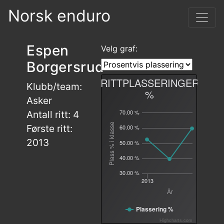
Norsk enduro
Espen
Velg graf:
Borgersrud
RITTPLASSERINGER
Klubb/team:
%
Asker
70.00 %
Antall ritt: 4
Plass % i klasse
Første ritt:
60.00 %
2013
50.00 %
40.00 %
30.00 %
2013
År
Plassering %
Highcharts.com