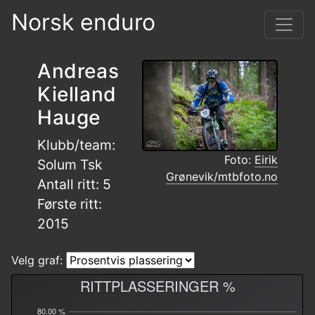
Norsk enduro
Andreas
Kielland
Hauge
Klubb/team:
Foto:
Eirik
Solum Tsk
Grønevik/mtbfoto.no
Antall ritt: 5
Første ritt:
2015
Velg graf:
RITTPLASSERINGER %
80.00 %