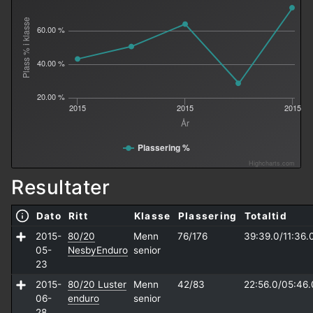
Plass % i klasse
60.00 %
40.00 %
20.00 %
2015
2015
2015
År
Plassering %
Highcharts.com
Resultater
Dato
Ritt
Klasse
Plassering
Totaltid
2015-
80/20
Menn
76/176
39:39.0/
11:36.
05-
NesbyEnduro
senior
23
2015-
80/20 Luster
Menn
42/83
22:56.0/
05:46.
06-
enduro
senior
28