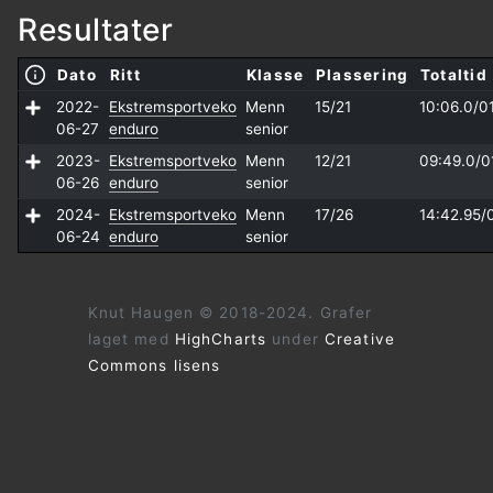
Resultater
Dato
Ritt
Klasse
Plassering
Totaltid
2022-
Ekstremsportveko
Menn
15/21
10:06.0/
0
06-27
enduro
senior
2023-
Ekstremsportveko
Menn
12/21
09:49.0/
0
06-26
enduro
senior
2024-
Ekstremsportveko
Menn
17/26
14:42.95/
06-24
enduro
senior
Knut Haugen © 2018-2024. Grafer
laget med
HighCharts
under
Creative
Commons lisens