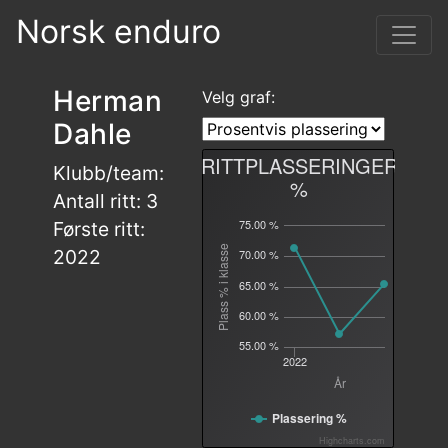
Norsk enduro
Herman
Velg graf:
Dahle
RITTPLASSERINGER
Klubb/team:
%
Antall ritt: 3
75.00 %
Første ritt:
Plass % i klasse
2022
70.00 %
65.00 %
60.00 %
55.00 %
2022
År
Plassering %
Highcharts.com