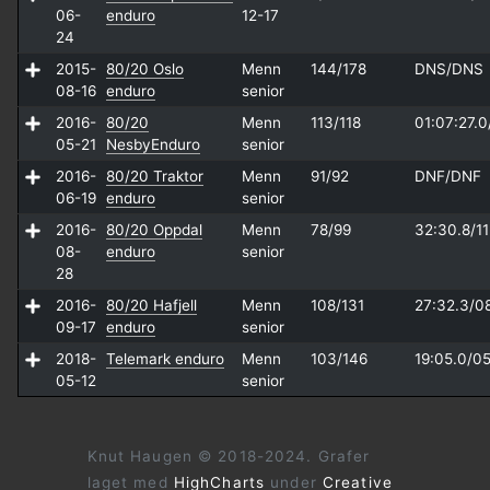
06-
enduro
12-17
24
2015-
80/20 Oslo
Menn
144/178
DNS/
DNS
08-16
enduro
senior
2016-
80/20
Menn
113/118
01:07:27.0
05-21
NesbyEnduro
senior
2016-
80/20 Traktor
Menn
91/92
DNF/
DNF
06-19
enduro
senior
2016-
80/20 Oppdal
Menn
78/99
32:30.8/
1
08-
enduro
senior
28
2016-
80/20 Hafjell
Menn
108/131
27:32.3/
0
09-17
enduro
senior
2018-
Telemark enduro
Menn
103/146
19:05.0/
05
05-12
senior
Knut Haugen © 2018-2024. Grafer
laget med
HighCharts
under
Creative