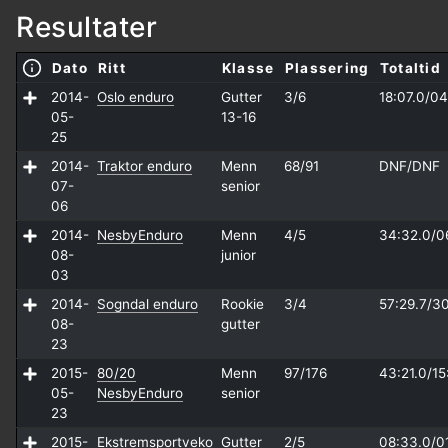
Resultater
Dato
Ritt
Klasse
Plassering
Totaltid
2014-
Oslo enduro
Gutter
3/6
18:07.0/
04
05-
13-16
25
2014-
Traktor enduro
Menn
68/91
DNF/
DNF
07-
senior
06
2014-
NesbyEnduro
Menn
4/5
34:32.0/
0
08-
junior
03
2014-
Sogndal enduro
Rookie
3/4
57:29.7/
30
08-
gutter
23
2015-
80/20
Menn
97/176
43:21.0/
15
05-
NesbyEnduro
senior
23
2015-
Ekstremsportveko
Gutter
2/5
08:33.0/
0