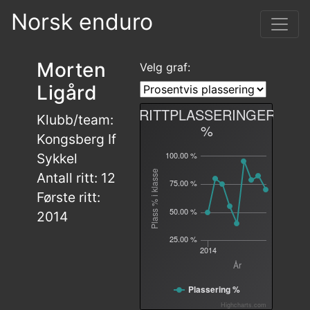
Norsk enduro
Morten
Velg graf:
Ligård
RITTPLASSERINGER
Klubb/team:
%
Kongsberg If
100.00 %
Sykkel
Plass % i klasse
Antall ritt: 12
75.00 %
Første ritt:
50.00 %
2014
25.00 %
2014
År
Plassering %
Highcharts.com