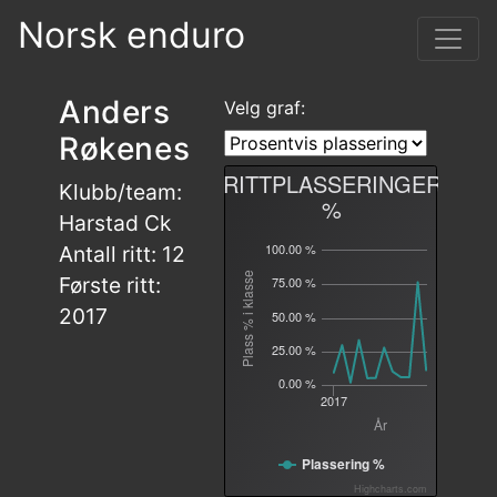
Norsk enduro
Anders
Velg graf:
Røkenes
RITTPLASSERINGER
Klubb/team:
%
Harstad Ck
100.00 %
Antall ritt: 12
Plass % i klasse
Første ritt:
75.00 %
2017
50.00 %
25.00 %
0.00 %
2017
År
Plassering %
Highcharts.com