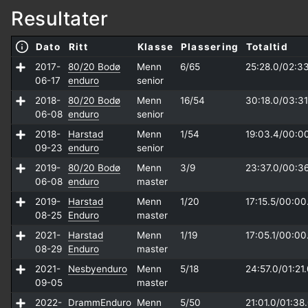
Resultater
Dato
Ritt
Klasse
Plassering
Totaltid
2017-
80/20 Bodø
Menn
6/65
25:28.0/
02:3
06-17
enduro
senior
2018-
80/20 Bodø
Menn
16/54
30:18.0/
03:31
06-08
enduro
senior
2018-
Harstad
Menn
1/54
19:03.4/
00:0
09-23
enduro
senior
2019-
80/20 Bodø
Menn
3/9
23:37.0/
00:3
06-08
enduro
master
2019-
Harstad
Menn
1/20
17:15.5/
00:00
08-25
Enduro
master
2021-
Harstad
Menn
1/19
17:05.1/
00:00
08-29
Enduro
master
2021-
Nesbyenduro
Menn
5/18
24:57.0/
01:21
09-05
master
2022-
DrammEnduro
Menn
5/50
21:01.0/
01:38