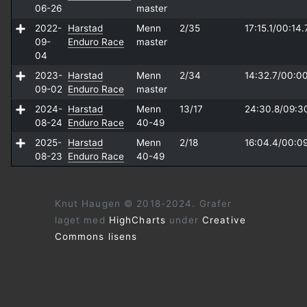
06-26
master
2022-
Harstad
Menn
2/35
17:15.1/
00:14.
09-
Enduro Race
master
04
2023-
Harstad
Menn
2/34
14:32.7/
00:00
09-02
Enduro Race
master
2024-
Harstad
Menn
13/17
24:30.8/
09:3
08-24
Enduro Race
40-49
2025-
Harstad
Menn
2/18
16:04.4/
00:0
08-23
Enduro Race
40-49
Knut Haugen © 2018-2024. Grafer
laget med
HighCharts
under
Creative
Commons lisens