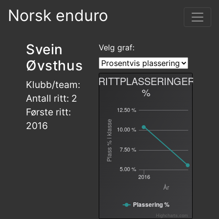
Norsk enduro
Svein
Velg graf:
Øvsthus
RITTPLASSERINGER
Klubb/team:
%
Antall ritt: 2
12.50 %
Første ritt:
Plass % i klasse
2016
10.00 %
7.50 %
5.00 %
2016
År
Plassering %
Highcharts.com