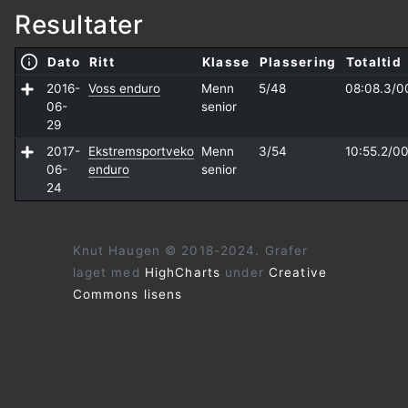
Resultater
Dato
Ritt
Klasse
Plassering
Totaltid
2016-
Voss enduro
Menn
5/48
08:08.3/
0
06-
senior
29
2017-
Ekstremsportveko
Menn
3/54
10:55.2/
00
06-
enduro
senior
24
Knut Haugen © 2018-2024. Grafer
laget med
HighCharts
under
Creative
Commons lisens