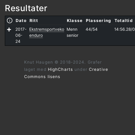
Resultater
Dato
Ritt
Klasse
Plassering
Totaltid
2017-
Ekstremsportveko
Menn
44/54
14:56.28/
0
06-
enduro
senior
24
Knut Haugen © 2018-2024. Grafer
laget med
HighCharts
under
Creative
Commons lisens