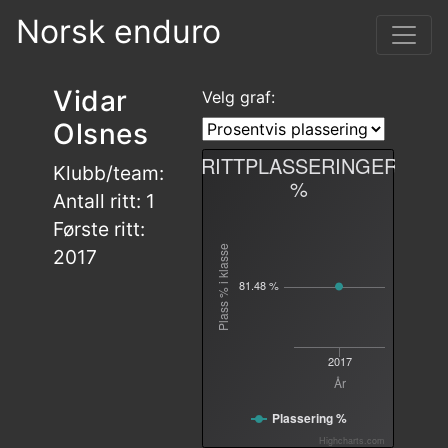
Norsk enduro
Vidar
Velg graf:
Olsnes
RITTPLASSERINGER
Klubb/team:
%
Antall ritt: 1
Første ritt:
Plass % i klasse
2017
81.48 %
2017
År
Plassering %
Highcharts.com