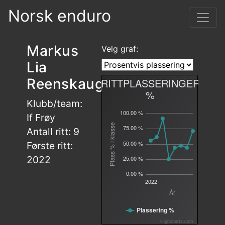
Norsk enduro
Markus
Velg graf:
Lia
Reenskaug
RITTPLASSERINGER
%
Klubb/team:
100.00 %
If Frøy
Plass % i klasse
75.00 %
Antall ritt: 9
50.00 %
Første ritt:
2022
25.00 %
0.00 %
2022
År
Plassering %
Highcharts.com