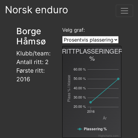
Norsk enduro
Borge
Velg graf:
Håmsø
RITTPLASSERINGER
Klubb/team:
%
Antall ritt: 2
60.00 %
Første ritt:
Plass % i klasse
2016
50.00 %
40.00 %
30.00 %
20.00 %
2016
År
Plassering %
Highcharts.com