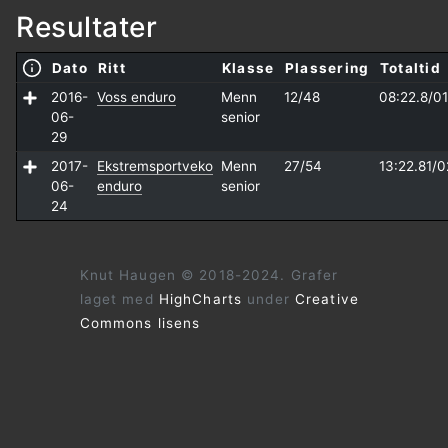
Resultater
Dato
Ritt
Klasse
Plassering
Totaltid
2016-
Voss enduro
Menn
12/48
08:22.8/
01
06-
senior
29
2017-
Ekstremsportveko
Menn
27/54
13:22.81/
0
06-
enduro
senior
24
Knut Haugen © 2018-2024. Grafer
laget med
HighCharts
under
Creative
Commons lisens