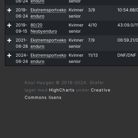
06-24
enduro
senior
2019-
Ekstremsportveko
Kvinner
3/9
10:54.68/
06-24
enduro
senior
2019-
80/20
Kvinner
4/10
43:09.0/
1
09-15
Nesbyenduro
senior
2021-
Ekstremsportveko
Kvinner
7/9
06:59.21/
06-28
enduro
senior
2024-
Ekstremsportveko
Kvinner
11/13
DNF/
DNF
06-24
enduro
senior
Knut Haugen © 2018-2024. Grafer
laget med
HighCharts
under
Creative
Commons lisens