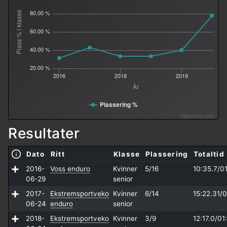
80.00 %
Plass % i klasse
60.00 %
40.00 %
20.00 %
2016
2018
2019
År
Plassering %
Highcharts.com
Resultater
Dato
Ritt
Klasse
Plassering
Totaltid
2016-
Voss enduro
Kvinner
5/16
10:35.7/
01
06-29
senior
2017-
Ekstremsportveko
Kvinner
6/14
15:22.31/
0
06-24
enduro
senior
2018-
Ekstremsportveko
Kvinner
3/9
12:17.0/
01