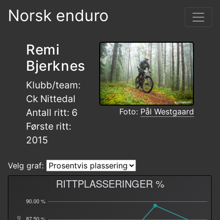
Norsk enduro
Remi
Bjerknes
Klubb/team:
Ck Nittedal
Antall ritt: 6
Foto:
Pål Westgaard
Første ritt:
2015
Velg graf:
RITTPLASSERINGER %
90.00 %
87.50 %