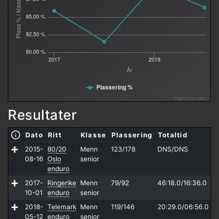
Plass % i klasse
85.00 %
82.50 %
80.00 %
2017
2019
År
Plassering %
Highcharts.com
Resultater
Dato
Ritt
Klasse
Plassering
Totaltid
2015-
80/20
Menn
123/178
DNS/
DNS
08-16
Oslo
senior
enduro
2017-
Ringerike
Menn
79/92
46:18.0/
16:36.0
10-01
enduro
senior
2018-
Telemark
Menn
119/146
20:29.0/
06:56.0
05-12
enduro
senior