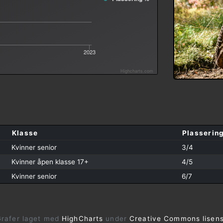
2023
Highcharts.com
Klasse
Plasserin
Kvinner senior
3/4
Kvinner åpen klasse 17+
4/5
Kvinner senior
6/7
rafer laget med
HighCharts
under
Creative Commons lisen