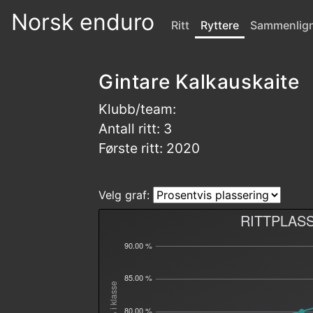
Norsk enduro
Ritt
Ryttere
Sammenlig
Gintare Kalkauskaite
Klubb/team:
Antall ritt: 3
Første ritt: 2020
Velg graf:
RITTPLAS
90.00 %
85.00 %
Plass % i klasse
80.00 %