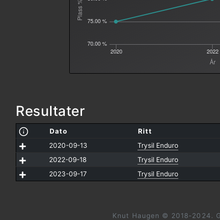
75.00 %
70.00 %
2020
2022
År
Resultater
Dato
Ritt
2020-09-13
Trysil Enduro
2022-09-18
Trysil Enduro
2023-09-17
Trysil Enduro
Knut Haugen © 2018-2024. G