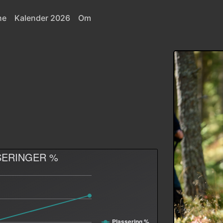
ne
Kalender 2026
Om
SERINGER %
Plassering %