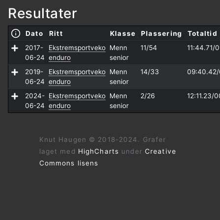
Resultater
Dato
Ritt
Klasse
Plassering
Totaltid
2017-
Ekstremsportveko
Menn
11/54
11:44.71/
0
06-24
enduro
senior
2019-
Ekstremsportveko
Menn
14/33
09:40.42/
06-24
enduro
senior
2024-
Ekstremsportveko
Menn
2/26
12:11.23/
0
06-24
enduro
senior
Knut Haugen © 2018-2024. Grafer
laget med
HighCharts
under
Creative
Commons lisens