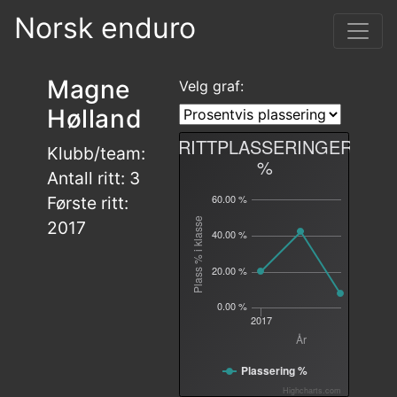
Norsk enduro
Magne
Velg graf:
Hølland
RITTPLASSERINGER
Klubb/team:
%
Antall ritt: 3
60.00 %
Første ritt:
Plass % i klasse
2017
40.00 %
20.00 %
0.00 %
2017
År
Plassering %
Highcharts.com