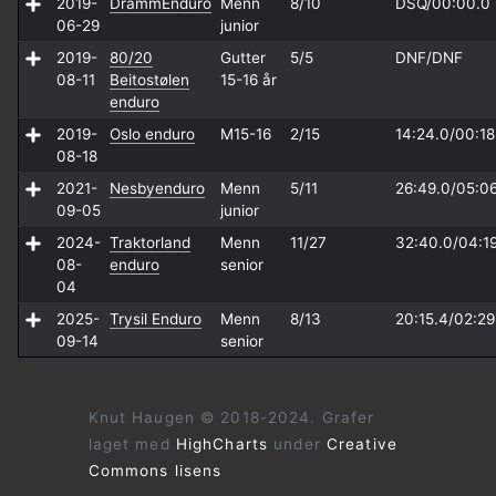
2019-
DrammEnduro
Menn
8/10
DSQ/
00:00.0
06-29
junior
2019-
80/20
Gutter
5/5
DNF/
DNF
08-11
Beitostølen
15-16 år
enduro
2019-
Oslo enduro
M15-16
2/15
14:24.0/
00:18
08-18
2021-
Nesbyenduro
Menn
5/11
26:49.0/
05:0
09-05
junior
2024-
Traktorland
Menn
11/27
32:40.0/
04:1
08-
enduro
senior
04
2025-
Trysil Enduro
Menn
8/13
20:15.4/
02:29
09-14
senior
Knut Haugen © 2018-2024. Grafer
laget med
HighCharts
under
Creative
Commons lisens