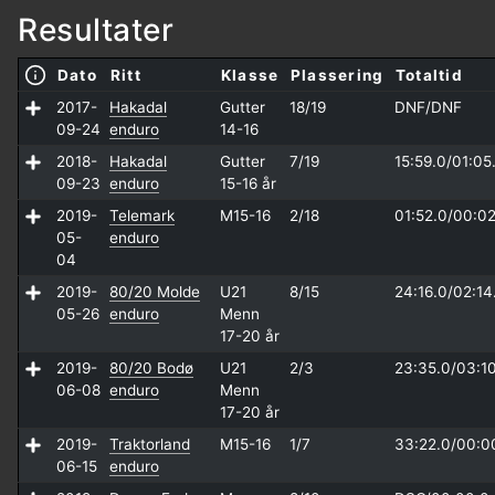
Resultater
Dato
Ritt
Klasse
Plassering
Totaltid
2017-
Hakadal
Gutter
18/19
DNF/
DNF
09-24
enduro
14-16
2018-
Hakadal
Gutter
7/19
15:59.0/
01:05
09-23
enduro
15-16 år
2019-
Telemark
M15-16
2/18
01:52.0/
00:02
05-
enduro
04
2019-
80/20 Molde
U21
8/15
24:16.0/
02:14
05-26
enduro
Menn
17-20 år
2019-
80/20 Bodø
U21
2/3
23:35.0/
03:1
06-08
enduro
Menn
17-20 år
2019-
Traktorland
M15-16
1/7
33:22.0/
00:0
06-15
enduro