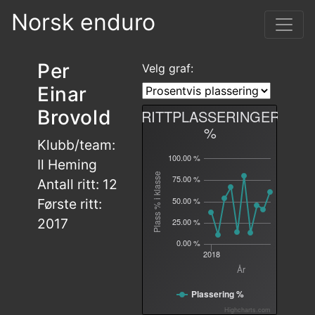
Norsk enduro
Per
Velg graf:
Einar
Brovold
RITTPLASSERINGER
%
Klubb/team:
100.00 %
Il Heming
Plass % i klasse
75.00 %
Antall ritt: 12
50.00 %
Første ritt:
2017
25.00 %
0.00 %
2018
År
Plassering %
Highcharts.com