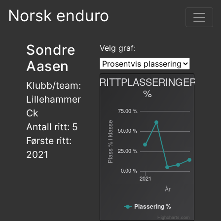
Norsk enduro
Sondre
Velg graf:
Aasen
RITTPLASSERINGER
Klubb/team:
%
Lillehammer
75.00 %
Ck
Plass % i klasse
Antall ritt: 5
50.00 %
Første ritt:
25.00 %
2021
0.00 %
2021
År
Plassering %
Highcharts.com