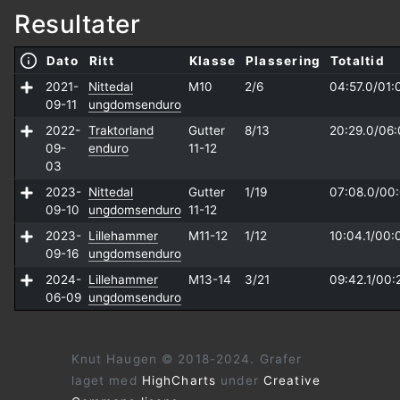
Resultater
Dato
Ritt
Klasse
Plassering
Totaltid
2021-
Nittedal
M10
2/6
04:57.0/
01:
09-11
ungdomsenduro
2022-
Traktorland
Gutter
8/13
20:29.0/
06:
09-
enduro
11-12
03
2023-
Nittedal
Gutter
1/19
07:08.0/
00:
09-10
ungdomsenduro
11-12
2023-
Lillehammer
M11-12
1/12
10:04.1/
00:
09-16
ungdomsenduro
2024-
Lillehammer
M13-14
3/21
09:42.1/
00:
06-09
ungdomsenduro
Knut Haugen © 2018-2024. Grafer
laget med
HighCharts
under
Creative