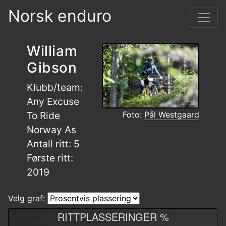
Norsk enduro
William
Gibson
Klubb/team:
Any Excuse
Foto:
Pål Westgaard
To Ride
Norway As
Antall ritt: 5
Første ritt:
2019
Velg graf:
RITTPLASSERINGER %