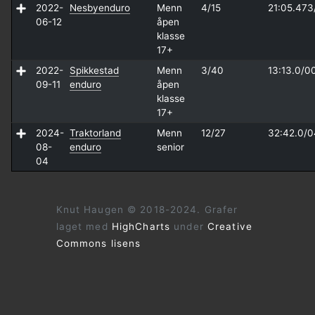
2022-
Nesbyenduro
Menn
4/15
21:05.473
06-12
åpen
klasse
17+
2022-
Spikkestad
Menn
3/40
13:13.0/
00
09-11
enduro
åpen
klasse
17+
2024-
Traktorland
Menn
12/27
32:42.0/
0
08-
enduro
senior
04
Knut Haugen © 2018-2024. Grafer
laget med
HighCharts
under
Creative
Commons lisens