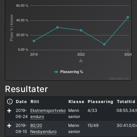
60.00 %
Plass % i klasse
40.00 %
20.00 %
0.00 %
2019
2022
2024
År
Plassering %
Highcharts.com
Resultater
Dato
Ritt
Klasse
Plassering
Totaltid
2019-
Ekstremsportveko
Menn
4/33
08:55.34/
06-24
enduro
senior
2019-
80/20
Menn
15/49
30:41.0/
0
09-15
Nesbyenduro
senior