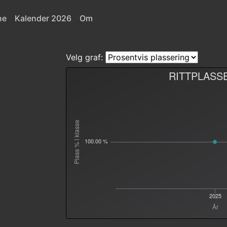
ne
Kalender 2026
Om
Velg graf:
RITTPLASS
Plass % i klasse
100.00 %
2025
År