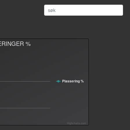
ERINGER %
Plassering %
Highcharts.com