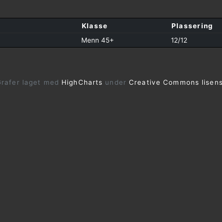
Klasse
Plassering
Menn 45+
12/12
rafer laget med
HighCharts
under
Creative Commons lisen