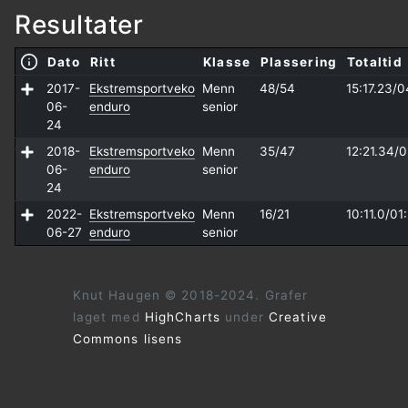
Resultater
Dato
Ritt
Klasse
Plassering
Totaltid
2017-
Ekstremsportveko
Menn
48/54
15:17.23/
0
06-
enduro
senior
24
2018-
Ekstremsportveko
Menn
35/47
12:21.34/
0
06-
enduro
senior
24
2022-
Ekstremsportveko
Menn
16/21
10:11.0/
01
06-27
enduro
senior
Knut Haugen © 2018-2024. Grafer
laget med
HighCharts
under
Creative
Commons lisens