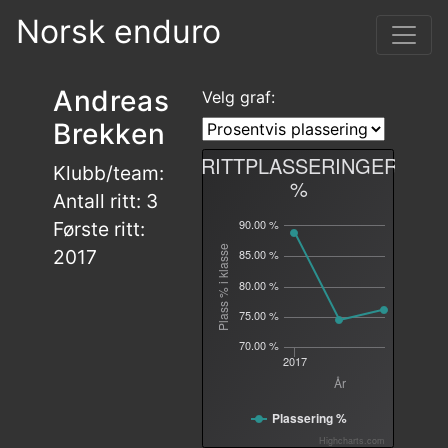
Norsk enduro
Andreas
Velg graf:
Brekken
RITTPLASSERINGER
Klubb/team:
%
Antall ritt: 3
90.00 %
Første ritt:
Plass % i klasse
2017
85.00 %
80.00 %
75.00 %
70.00 %
2017
År
Plassering %
Highcharts.com