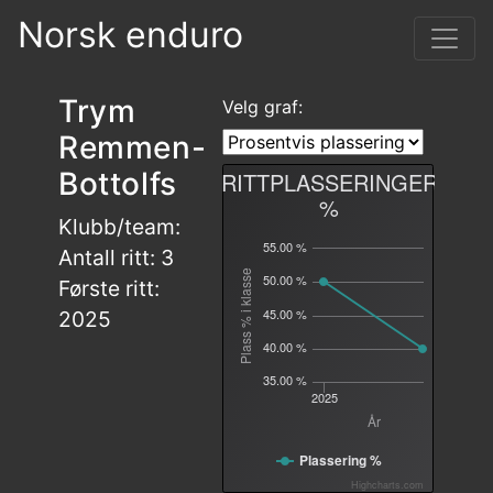
Norsk enduro
Trym
Velg graf:
Remmen-
Bottolfs
RITTPLASSERINGER
%
Klubb/team:
55.00 %
Antall ritt: 3
Plass % i klasse
50.00 %
Første ritt:
45.00 %
2025
40.00 %
35.00 %
2025
År
Plassering %
Highcharts.com