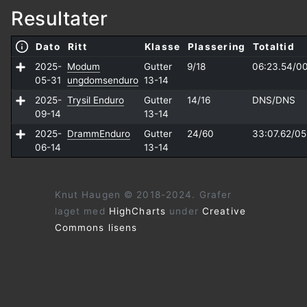
Resultater
Dato
Ritt
Klasse
Plassering
Totaltid
2025-
Modum
Gutter
9/18
06:23.54/
00
05-31
ungdomsenduro
13-14
2025-
Trysil Enduro
Gutter
14/16
DNS/
DNS
09-14
13-14
2025-
DrammEnduro
Gutter
24/60
33:07.62/
05
06-14
13-14
Knut Haugen © 2018-2024. Grafer
laget med
HighCharts
under
Creative
Commons lisens