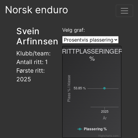
Norsk enduro
Svein
Velg graf:
Arfinnsen
RITTPLASSERINGER
Klubb/team:
%
Antall ritt: 1
Første ritt:
Plass % i klasse
2025
53.85 %
2025
År
Plassering %
Highcharts.com