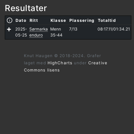
Resultater
Dato
Ritt
Klasse
Plassering
Totaltid
2025-
Sørmarka
Menn
7/13
08:17.11/
01:34.21
05-25
enduro
35-44
Knut Haugen © 2018-2024. Grafer
laget med
HighCharts
under
Creative
Commons lisens