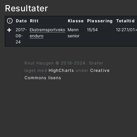
Resultater
Dato
Ritt
Klasse
Plassering
Totaltid
2017-
Ekstremsportveko
Menn
15/54
12:27.1/
01:
06-
enduro
senior
24
Knut Haugen © 2018-2024. Grafer
laget med
HighCharts
under
Creative
Commons lisens