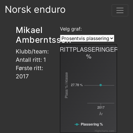
Norsk enduro
Mikael
Velg graf:
Amberntsson
RITTPLASSERINGER
Klubb/team:
%
Antall ritt: 1
Første ritt:
Plass % i klasse
2017
27.78 %
2017
År
Plassering %
Highcharts.com