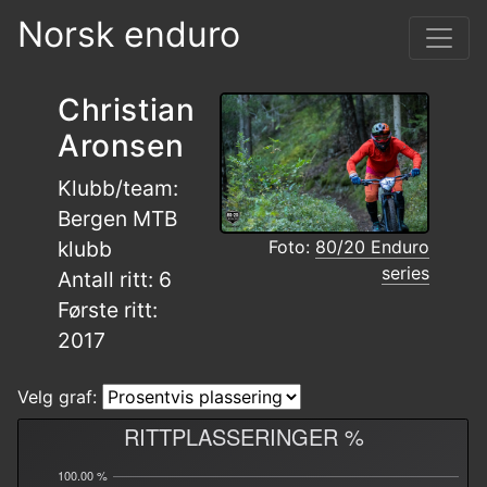
Norsk enduro
Christian
Aronsen
Klubb/team:
Bergen MTB
Foto:
80/20 Enduro
klubb
series
Antall ritt: 6
Første ritt:
2017
Velg graf:
RITTPLASSERINGER %
100.00 %