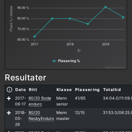
90.00 %
Plass % i klasse
80.00 %
70.00 %
60.00 %
2017
2018
2019
År
Plassering %
Highcharts.com
Resultater
Dato
Ritt
Klasse
Plassering
Totaltid
2017-
80/20 Bodø
Menn
41/65
34:04.0/
11:09.
06-17
enduro
senior
2018-
80/20
Menn
12/15
31:53.0/
06:25.
05-
NesbyEnduro
master
26