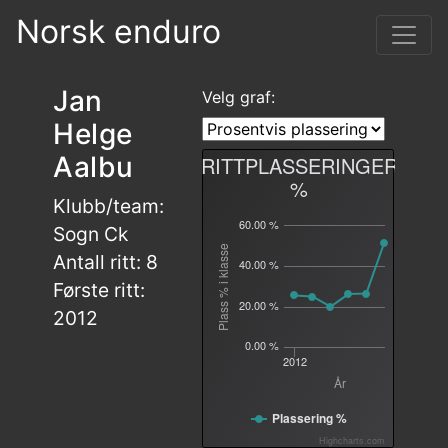
Norsk enduro
Jan
Velg graf:
Helge
Aalbu
RITTPLASSERINGER
%
Klubb/team:
60.00 %
Sogn Ck
Plass % i klasse
Antall ritt: 8
40.00 %
Første ritt:
20.00 %
2012
0.00 %
2012
År
Plassering %
Highcharts.com