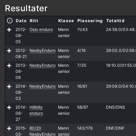
Resultater
Dato
Ritt
Klasse
Plassering
Totaltid
2012-
Oslo enduro
Menn
11/43
24:59.0/
03:48
08-
senior
05
2012-
NesbyEnduro
Menn
4/16
29:00.0/
02:56.
08-21
senior
2013-
NesbyEnduro
Menn
7/35
19:10.0/
01:55.0
06-
senior
06
2014-
NesbyEnduro
Menn
16/61
29:09.0/
04:10.
08-
senior
03
2014-
Hillbilly
Menn
58/67
DNS/
DNS
06-
enduro
senior
27
2015-
80/20
Menn
143/176
DNF/
DNF
05-
NesbyEnduro
senior