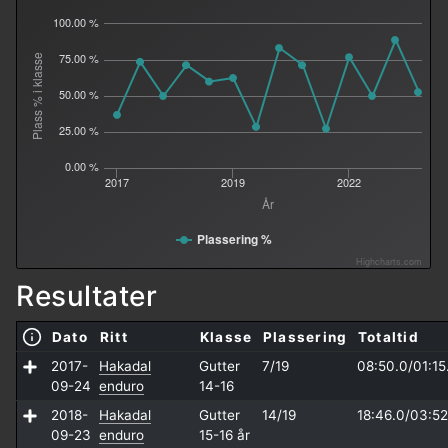
100.00 %
75.00 %
Plass % i klasse
50.00 %
25.00 %
0.00 %
2017
2019
2022
År
Plassering %
Highcharts.com
Resultater
Dato
Ritt
Klasse
Plassering
Totaltid
2017-
Hakadal
Gutter
7/19
08:50.0/
01:15
09-24
enduro
14-16
2018-
Hakadal
Gutter
14/19
18:46.0/
03:52
09-23
enduro
15-16 år