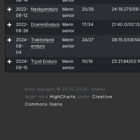
08-14
senior
2022-
Nesbyenduro
Menn
20/26
24:19.275/
06:
06-12
senior
2022-
DrammEnduro
Menn
17/34
21:40.0/
02:13
06-26
senior
2024-
Traktorland
Menn
24/27
38:15.0/
09:54
08-
enduro
senior
04
2024-
Trysil Enduro
Menn
10/19
23:21.84/
03:1
09-15
senior
Knut Haugen © 2018-2024. Grafer
laget med
HighCharts
under
Creative
Commons lisens