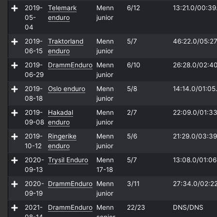
2019-
Telemark
Menn
6/12
13:21.0/
00:39
05-
enduro
junior
04
2019-
Traktorland
Menn
5/7
46:22.0/
05:27
06-15
enduro
junior
2019-
DrammEnduro
Menn
6/10
26:28.0/
02:4
06-29
junior
2019-
Oslo enduro
Menn
5/8
14:14.0/
01:05
08-18
junior
2019-
Hakadal
Menn
2/7
22:09.0/
01:33
09-08
enduro
junior
2019-
Ringerike
Menn
5/6
21:29.0/
03:39
10-12
enduro
junior
2020-
Trysil Enduro
Menn
5/7
13:08.0/
01:06
09-13
17-18
2020-
DrammEnduro
Menn
3/11
27:34.0/
02:2
09-19
junior
2021-
DrammEnduro
Menn
22/23
DNS/
DNS