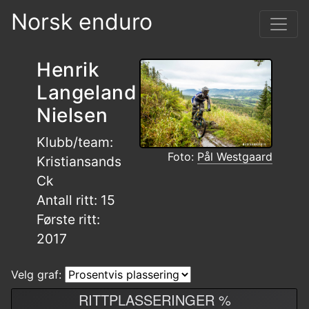
Norsk enduro
Henrik
Langeland
Nielsen
Klubb/team:
Foto:
Pål Westgaard
Kristiansands
Ck
Antall ritt: 15
Første ritt:
2017
Velg graf:
RITTPLASSERINGER %