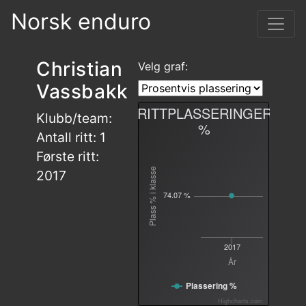
Norsk enduro
Christian
Velg graf:
Vassbakk
RITTPLASSERINGER
Klubb/team:
%
Antall ritt: 1
Første ritt:
Plass % i klasse
2017
74.07 %
2017
År
Plassering %
Highcharts.com