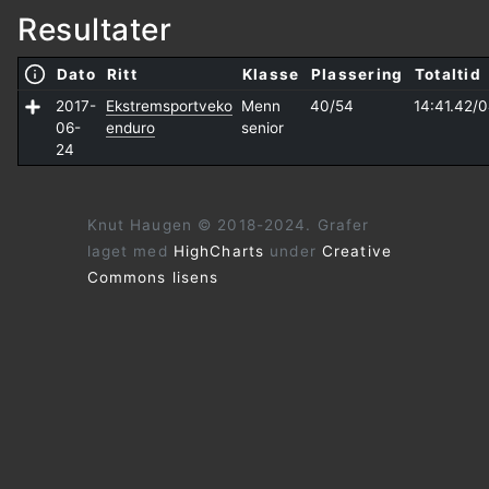
Resultater
Dato
Ritt
Klasse
Plassering
Totaltid
2017-
Ekstremsportveko
Menn
40/54
14:41.42/
0
06-
enduro
senior
24
Knut Haugen © 2018-2024. Grafer
laget med
HighCharts
under
Creative
Commons lisens