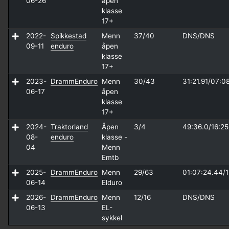
06-26
åpen
klasse
17+
2022-
Spikkestad
Menn
37/40
DNS/
DNS
09-11
enduro
åpen
klasse
17+
2023-
DrammEnduro
Menn
30/43
31:21.91/
07:0
06-17
åpen
klasse
17+
2024-
Traktorland
Åpen
3/4
49:36.0/
16:25
08-
enduro
klasse -
04
Menn
Emtb
2025-
DrammEnduro
Menn
29/63
01:07:24.44/
1
06-14
Elduro
2026-
DrammEnduro
Menn
12/16
DNS/
DNS
06-13
EL-
sykkel