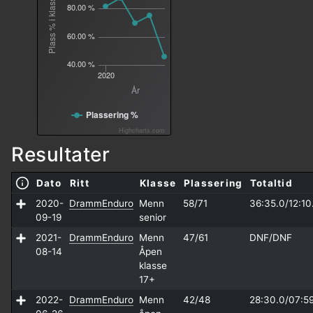
Plass % i klasse
80.00 %
60.00 %
40.00 %
2020
År
Plassering %
Highcharts.com
Resultater
Dato
Ritt
Klasse
Plassering
Totaltid
2020-
DrammEnduro
Menn
58/71
36:35.0/
12:10
09-19
senior
2021-
DrammEnduro
Menn
47/61
DNF/
DNF
08-14
Åpen
klasse
17+
2022-
DrammEnduro
Menn
42/48
28:30.0/
07:5