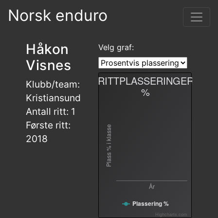
Norsk enduro
Håkon
Velg graf:
Visnes
RITTPLASSERINGER
Klubb/team:
%
Kristiansund
Antall ritt: 1
Første ritt:
Plass % i klasse
2018
År
Plassering %
Highcharts.com