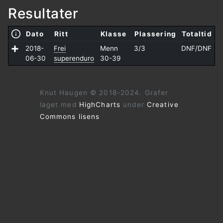
Resultater
Dato
Ritt
Klasse
Plassering
Totaltid
2018-
Frei
Menn
3/3
DNF/
DNF
06-30
superenduro
30-39
Knut Haugen © 2018-2024. Grafer
laget med
HighCharts
under
Creative
Commons lisens