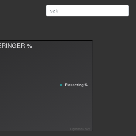
ERINGER %
Plassering %
Highcharts.com