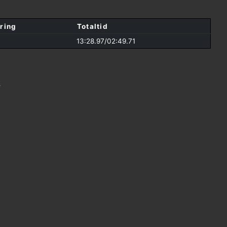
ring
Totaltid
13:28.97/
02:49.71
s