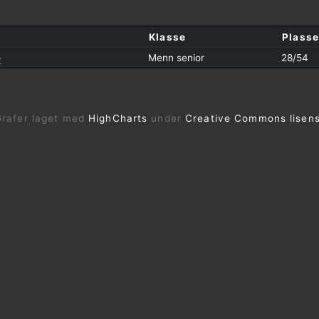
Klasse
Plasse
o
Menn senior
28/54
rafer laget med
HighCharts
under
Creative Commons lisen