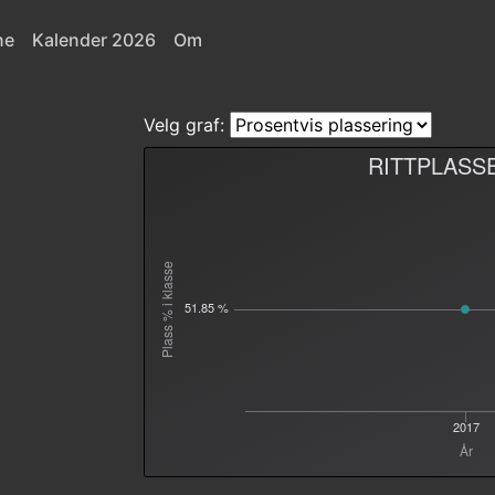
ne
Kalender 2026
Om
Velg graf:
RITTPLASS
Plass % i klasse
51.85 %
2017
År