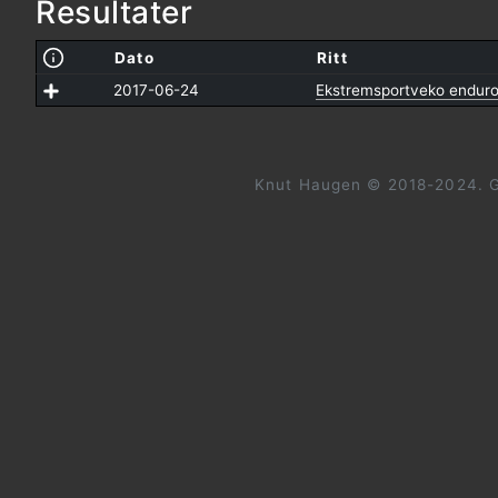
Resultater
Dato
Ritt
2017-06-24
Ekstremsportveko endur
Knut Haugen © 2018-2024. G